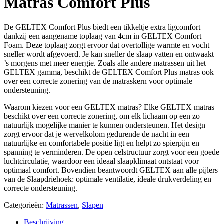
Matras Comfort Plus
De GELTEX Comfort Plus biedt een tikkeltje extra ligcomfort
dankzij een aangename toplaag van 4cm in GELTEX Comfort
Foam. Deze toplaag zorgt ervoor dat overtollige warmte en vocht
sneller wordt afgevoerd. Je kan sneller de slaap vatten en ontwaakt
’s morgens met meer energie. Zoals alle andere matrassen uit het
GELTEX gamma, beschikt de GELTEX Comfort Plus matras ook
over een correcte zonering van de matraskern voor optimale
ondersteuning.
Waarom kiezen voor een GELTEX matras? Elke GELTEX matras
beschikt over een correcte zonering, om elk lichaam op een zo
natuurlijk mogelijke manier te kunnen ondersteunen. Het design
zorgt ervoor dat je wervelkolom gedurende de nacht in een
natuurlijke en comfortabele positie ligt en helpt zo spierpijn en
spanning te verminderen. De open celstructuur zorgt voor een goede
luchtcirculatie, waardoor een ideaal slaapklimaat ontstaat voor
optimaal comfort. Bovendien beantwoordt GELTEX aan alle pijlers
van de Slaapdriehoek: optimale ventilatie, ideale drukverdeling en
correcte ondersteuning.
Categorieën:
Matrassen
,
Slapen
Beschrijving