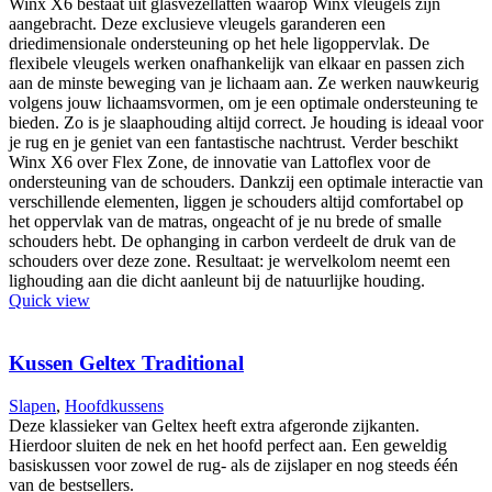
Winx X6 bestaat uit glasvezellatten waarop Winx vleugels zijn
aangebracht. Deze exclusieve vleugels garanderen een
driedimensionale ondersteuning op het hele ligoppervlak. De
flexibele vleugels werken onafhankelijk van elkaar en passen zich
aan de minste beweging van je lichaam aan. Ze werken nauwkeurig
volgens jouw lichaamsvormen, om je een optimale ondersteuning te
bieden. Zo is je slaaphouding altijd correct. Je houding is ideaal voor
je rug en je geniet van een fantastische nachtrust. Verder beschikt
Winx X6 over Flex Zone, de innovatie van Lattoflex voor de
ondersteuning van de schouders. Dankzij een optimale interactie van
verschillende elementen, liggen je schouders altijd comfortabel op
het oppervlak van de matras, ongeacht of je nu brede of smalle
schouders hebt. De ophanging in carbon verdeelt de druk van de
schouders over deze zone. Resultaat: je wervelkolom neemt een
lighouding aan die dicht aanleunt bij de natuurlijke houding.
Quick view
Kussen Geltex Traditional
Slapen
,
Hoofdkussens
Deze klassieker van Geltex heeft extra afgeronde zijkanten.
Hierdoor sluiten de nek en het hoofd perfect aan. Een geweldig
basiskussen voor zowel de rug- als de zijslaper en nog steeds één
van de bestsellers.